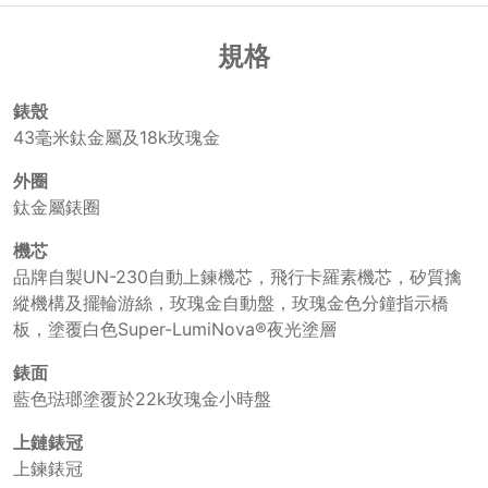
規格
錶殼
43毫米鈦金屬及18k玫瑰金
外圈
鈦金屬錶圈
機芯
品牌自製UN-230自動上鍊機芯，飛行卡羅素機芯，矽質擒
縱機構及擺輪游絲，玫瑰金自動盤，玫瑰金色分鐘指示橋
板，塗覆白色Super-LumiNova®夜光塗層
錶面
藍色琺瑯塗覆於22k玫瑰金小時盤
上鏈錶冠
上鍊錶冠