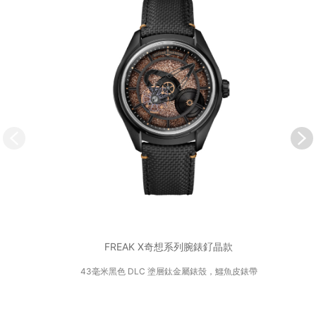
FREAK X奇想系列腕錶釕晶款
43毫米黑色 DLC 塗層鈦金屬錶殼，鱷魚皮錶帶