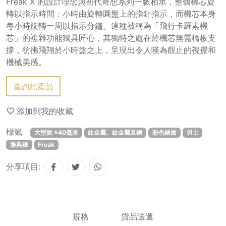
Freak X 的設計理念與初代奇想系列一脈相承，整個機芯旋
轉以指示時間：小時由旋轉圓盤上的指針指示，而機芯本身
每小時旋轉一周以指示分鐘。這種被稱為「飛行卡羅素機
芯」的複雜功能獨具匠心，其獨特之處在於機芯無需橋板支
撐，彷彿飛翔於小時盤之上，呈現出令人嘆為觀止的視覺和
機械美感。
查詢此產品
添加到我的收藏
標籤
大型款 ≥40毫米
鈦金屬、鈦金屬及鋼
彩色錶面
男士
雅典錶
Freak
分享項目:
規格
貨品送遞