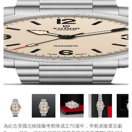
為紀念英國北格陵蘭考察隊成立70週年，帝舵表隆重呈獻