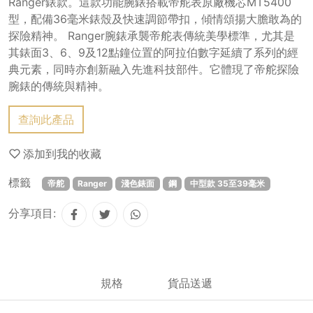
Ranger錶款。這款功能腕錶搭載帝舵表原廠機芯MT5400
型，配備36毫米錶殼及快速調節帶扣，傾情頌揚大膽敢為的
探險精神。 Ranger腕錶承襲帝舵表傳統美學標準，尤其是
其錶面3、6、9及12點鐘位置的阿拉伯數字延續了系列的經
典元素，同時亦創新融入先進科技部件。它體現了帝舵探險
腕錶的傳統與精神。
查詢此產品
添加到我的收藏
標籤
帝舵
Ranger
淺色錶面
鋼
中型款 35至39毫米
分享項目:
規格
貨品送遞