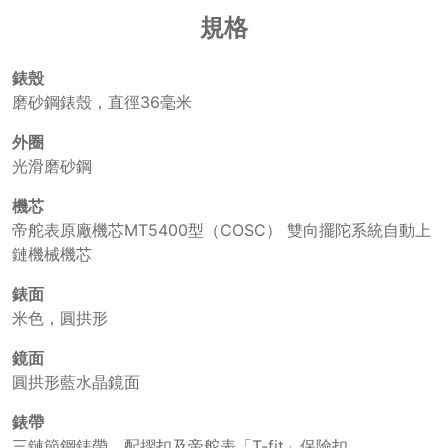
規格
錶殼
磨砂鋼錶殼，直徑36毫米
外圈
光滑磨砂鋼
機芯
帝舵表原廠機芯MT5400型（COSC） 雙向擺陀系統自動上
鏈機械機芯
錶面
米色，圓拱形
鏡面
圓拱形藍水晶鏡面
錶帶
三鏈節鋼錶帶，配摺扣及帝舵表「T-fit」保險扣