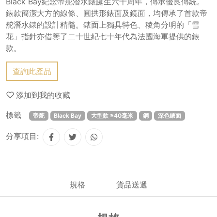
Black Bay紀念帝舵潛水錶誕生六十周年，傳承優良傳統。
錶款簡潔大方的線條、圓拱形錶面及鏡面，均傳承了首款帝
舵潛水錶的設計精髓。錶面上獨具特色、稜角分明的「雪
花」指針亦借鑒了二十世紀七十年代為法國海軍提供的錶
款。
查詢此產品
添加到我的收藏
標籤
帝舵
Black Bay
大型款 ≥40毫米
鋼
深色錶面
分享項目:
規格
貨品送遞