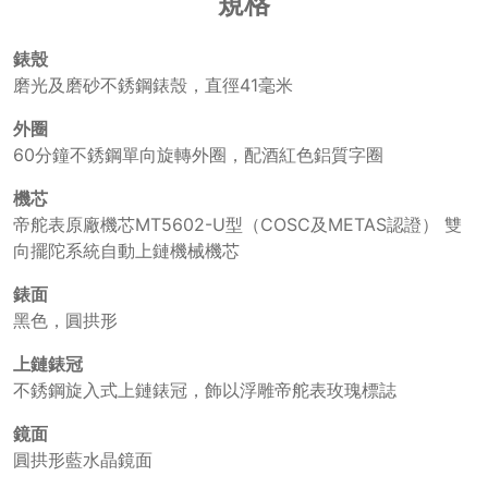
規格
錶殼
磨光及磨砂不銹鋼錶殼，直徑41毫米
外圈
60分鐘不銹鋼單向旋轉外圈，配酒紅色鋁質字圈
機芯
帝舵表原廠機芯MT5602-U型（COSC及METAS認證） 雙
向擺陀系統自動上鏈機械機芯
錶面
黑色，圓拱形
上鏈錶冠
不銹鋼旋入式上鏈錶冠，飾以浮雕帝舵表玫瑰標誌
鏡面
圓拱形藍水晶鏡面