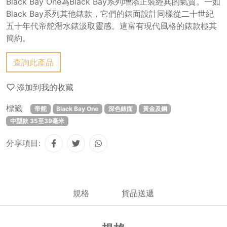
Black Bay One為Black Bay系列增添正裝經典的氣質。一如
Black Bay系列其他錶款，它們的錶面設計同樣從二十世紀
五十年代帝舵潛水錶汲取靈感。這富有現代風格的錶款極其
簡約。
查詢此產品
添加到我的收藏
標籤
帝舵
Black Bay One
深色錶面
黃金及鋼
中型款 35至39毫米
分享項目:
規格
貨品送遞