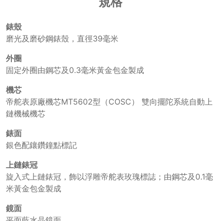
規格
錶殼
磨光及磨砂鋼錶殼，直徑39毫米
外圈
固定外圈由鋼芯及0.3毫米黃金包金製成
機芯
帝舵表原廠機芯MT5602型（COSC） 雙向擺陀系統自動上
鏈機械機芯
錶面
銀色配鑲鑽鐘點標記
上鏈錶冠
旋入式上鏈錶冠，飾以浮雕帝舵表玫瑰標誌；由鋼芯及0.1毫
米黃金包金製成
鏡面
平面藍水晶鏡面