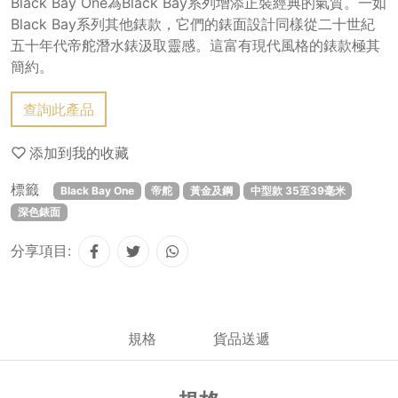
Black Bay One為Black Bay系列增添正裝經典的氣質。一如
Black Bay系列其他錶款，它們的錶面設計同樣從二十世紀
五十年代帝舵潛水錶汲取靈感。這富有現代風格的錶款極其
簡約。
查詢此產品
添加到我的收藏
標籤
Black Bay One
帝舵
黃金及鋼
中型款 35至39毫米
深色錶面
分享項目:
規格
貨品送遞