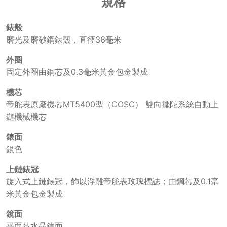
規格
錶殼
磨光及磨砂鋼錶殼，直徑36毫米
外圈
固定外圈由鋼芯及0.3毫米黃金包金製成
機芯
帝舵表原廠機芯MT5400型（COSC） 雙向擺陀系統自動上
鏈機械機芯
錶面
銀色
上鏈錶冠
旋入式上鏈錶冠，飾以浮雕帝舵表玫瑰標誌；由鋼芯及0.1毫
米黃金包金製成
鏡面
平面藍水晶鏡面