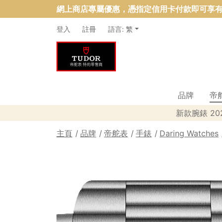
網上商店專屬優惠，憑指定信用卡付款即可享有
登入
註冊
語言: 繁
品牌
帝
新款腕錶 20
主頁
品牌
帝舵表
手錶
Daring Watches