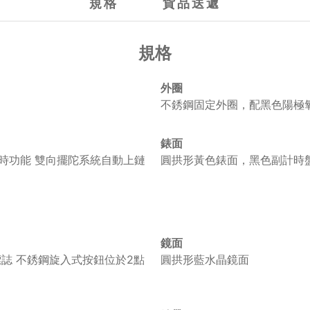
規格
貨品送遞
規格
外圈
不銹鋼固定外圈，配黑色陽極
錶面
計時功能 雙向擺陀系統自動上鏈
圓拱形黃色錶面，黑色副計時
鏡面
誌 不銹鋼旋入式按鈕位於2點
圓拱形藍水晶鏡面