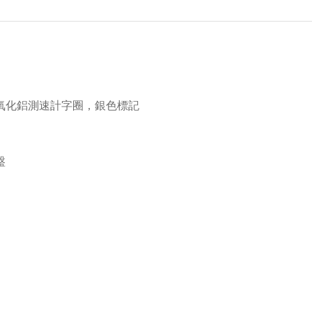
氧化鋁測速計字圈，銀色標記
盤