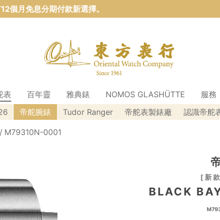
12個月免息分期付款新選擇。
舵表
百年靈
雅典錶
NOMOS GLASHÜTTE
服務
26
帝舵腕錶
Tudor Ranger
帝舵表製錶廠
認識帝舵
M79310N-0001
新款
BLACK BA
M793