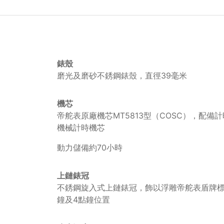
錶殼
磨光及磨砂不銹鋼錶殼，直徑39毫米
機芯
帝舵表原廠機芯MT5813型（COSC），配備
機械計時機芯
動力儲備約70小時
上鏈錶冠
不銹鋼旋入式上鏈錶冠，飾以浮雕帝舵表盾牌標
鐘及4點鐘位置