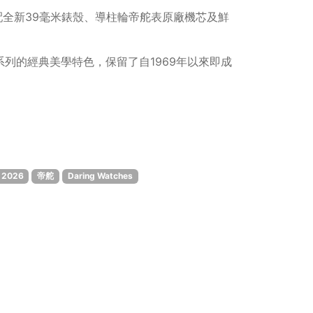
變，搭配全新39毫米錶殼、導柱輪帝舵表原廠機芯及鮮
ck Bay系列的經典美學特色，保留了自1969年以來即成
2026
帝舵
Daring Watches