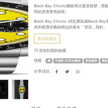
Black Bay Chrono腕錶再次驚喜脫
明的黃黑雙色錶面。
Black Bay Chrono 39忠實延續Bla
為帝舵潛水腕錶標誌的著名「雪花」指針。
查詢此產品
添加到我的收藏
標籤
鋼
中型款 35至39毫米
彩色錶面
新款 
分享項目: