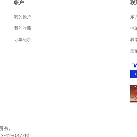
帐户
联
我的帐户
东
我的收藏
电
订单纪录
联
店
权所有。
12-03776)