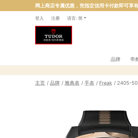
网上商店专属优惠，凭指定信用卡付款即可享有
登入
注册
语言: 简
品牌
帝
主页
品牌
雅典表
手表
Freak
2405-50