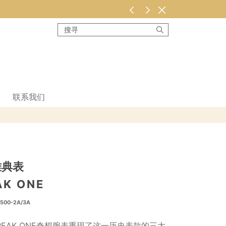
联系我们
雅典表
AK ONE
-500-2A/3A
REAK ONE奇想腕表重现了这一历史表款的三大