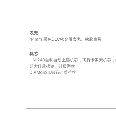
表壳
44mm 黑色DLC钛金属表壳、橡胶表带
机芯
UN-240自制自动上链机芯，飞行卡罗素机芯
超大硅质摆轮、硅质游丝
DIAMonSIL钻石硅质游丝