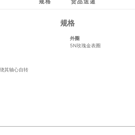
规格
货品送递
规格
外圈
5N玫瑰金表圈
，绕其轴心自转