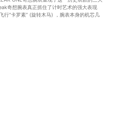
eak奇想腕表真正抓住了计时艺术的强大表现
“卡罗素” (旋转木马) ，腕表本身的机芯几