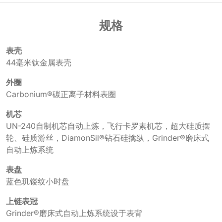
规格
表壳
44毫米钛金属表壳
外圈
Carbonium®碳正离子材料表圈
机芯
UN-240自制机芯自动上炼，飞行卡罗素机芯，超大硅质摆
轮、硅质游丝，DiamonSil®钻石硅擒纵，Grinder®磨床式
自动上炼系统
表盘
蓝色玑镂纹小时盘
上链表冠
Grinder®磨床式自动上炼系统设于表背