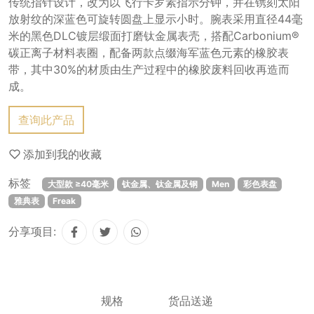
传统指针设计，改为以飞行卡罗素指示分钟，并在镌刻太阳
放射纹的深蓝色可旋转圆盘上显示小时。腕表采用直径44毫
米的黑色DLC镀层缎面打磨钛金属表壳，搭配Carbonium®
碳正离子材料表圈，配备两款点缀海军蓝色元素的橡胶表
带，其中30%的材质由生产过程中的橡胶废料回收再造而
成。
查询此产品
添加到我的收藏
标签
大型款 ≥40毫米
钛金属、钛金属及钢
Men
彩色表盘
雅典表
Freak
分享项目:
规格
货品送递