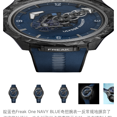
靛蓝色Freak One NAVY BLUE奇想腕表一反常规地摒弃了