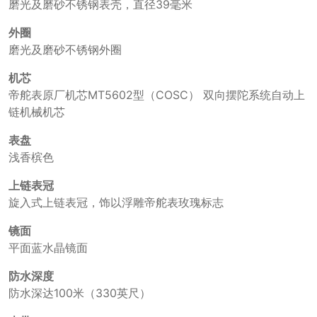
磨光及磨砂不锈钢表壳，直径39毫米
外圈
磨光及磨砂不锈钢外圈
机芯
帝舵表原厂机芯MT5602型（COSC） 双向摆陀系统自动上
链机械机芯
表盘
浅香槟色
上链表冠
旋入式上链表冠，饰以浮雕帝舵表玫瑰标志
镜面
平面蓝水晶镜面
防水深度
防水深达100米（330英尺）