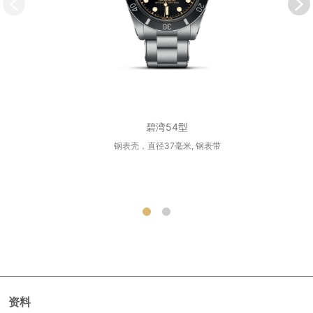
碧湾54型
钢表壳，直径37毫米, 钢表带
资料