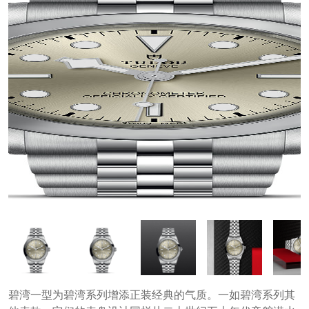
碧湾一型为碧湾系列增添正装经典的气质。一如碧湾系列其