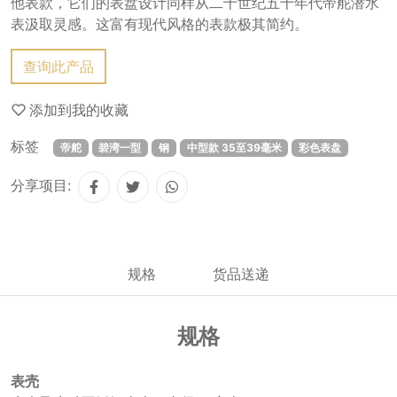
他表款，它们的表盘设计同样从二十世纪五十年代帝舵潜水
表汲取灵感。这富有现代风格的表款极其简约。
查询此产品
添加到我的收藏
标签
帝舵
碧湾一型
钢
中型款 35至39毫米
彩色表盘
分享项目:
规格
货品送递
规格
表壳