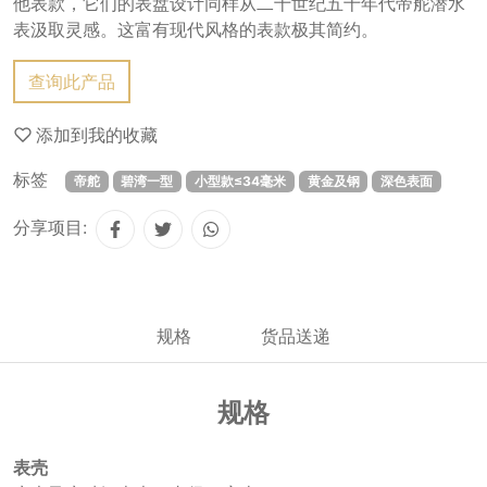
他表款，它们的表盘设计同样从二十世纪五十年代帝舵潜水
表汲取灵感。这富有现代风格的表款极其简约。
查询此产品
添加到我的收藏
标签
帝舵
碧湾一型
小型款≤34毫米
黄金及钢
深色表面
分享项目:
规格
货品送递
规格
表壳