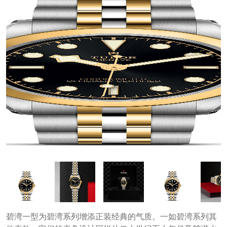
碧湾一型为碧湾系列增添正装经典的气质。一如碧湾系列其