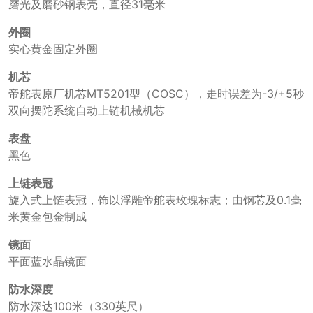
磨光及磨砂钢表壳，直径31毫米
外圈
实心黄金固定外圈
机芯
帝舵表原厂机芯MT5201型（COSC），走时误差为-3/+5秒
双向摆陀系统自动上链机械机芯
表盘
黑色
上链表冠
旋入式上链表冠，饰以浮雕帝舵表玫瑰标志；由钢芯及0.1毫
米黄金包金制成
镜面
平面蓝水晶镜面
防水深度
防水深达100米（330英尺）